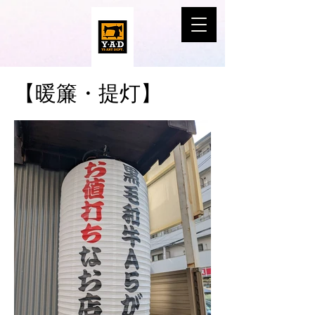
​【暖簾・提灯】