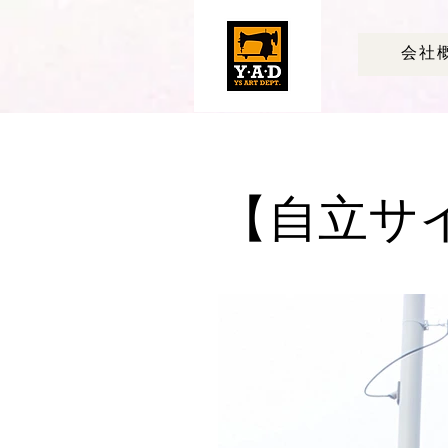
会社
​【自立サ